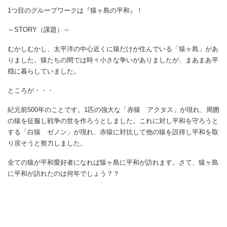
1つ目のグループワークは『猿ヶ島の平和』！
～STORY（課題）～
むかしむかし、太平洋の中心近くに猿だけが住んでいる「猿ヶ島」があ
りました。猿たちの間では時々小さな争いがありましたが、まあまあ平
穏に暮らしていました。
ところが・・・
紀元前500年のことです。1匹の強大な「赤猿 アクタス」が現れ、周囲
の猿を征服し戦争の世を作ろうとしました。これに対し平和を守ろうと
する「白猿 ゼノン」が現れ、赤猿に対抗して他の猿を説得し平和を取
り戻そうと努力しました。
全ての猿が平和愛好者になれば猿ヶ島に平和が訪れます。さて、猿ヶ島
に平和が訪れたのは何年でしょう？？