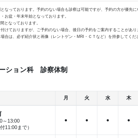
制となっております。予約のない場合も診察は可能ですが、予約の方が優先に
日・お盆・年末年始となっております。
休憩時間となっております。
け付けておりますが、ご予約のない場合、後日の予約をご案内することがあり
場合は、必ず紹介状と画像（レントゲン・MRI・ＣＴなど）を持参してくだ
ーション科 診察体制
月
火
水
木
前
●
●
●
●
0～13:00
付11:00まで）