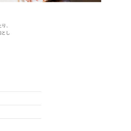
たり、
的とし