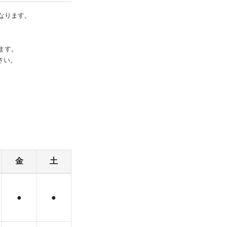
なります。
ます。
さい。
金
土
●
●