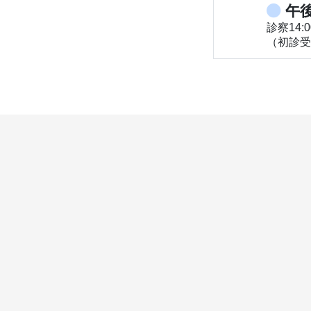
午
診察14:0
（初診受