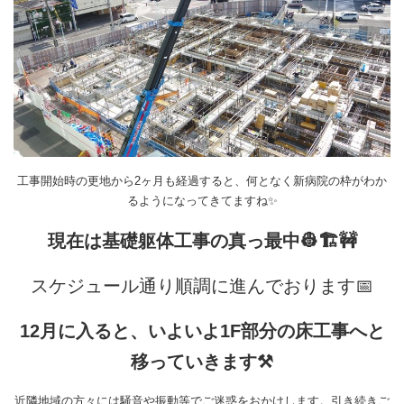
工事開始時の更地から2ヶ月も経過すると、何となく新病院の枠がわか
るようになってきてますね✨
現在は基礎躯体工事の真っ最中👷🏗️🚧
スケジュール通り順調に進んでおります📅
12月に入ると、いよいよ1F部分の床工事へと
移っていきます⚒️
近隣地域の方々には騒音や振動等でご迷惑をおかけします。引き続きご