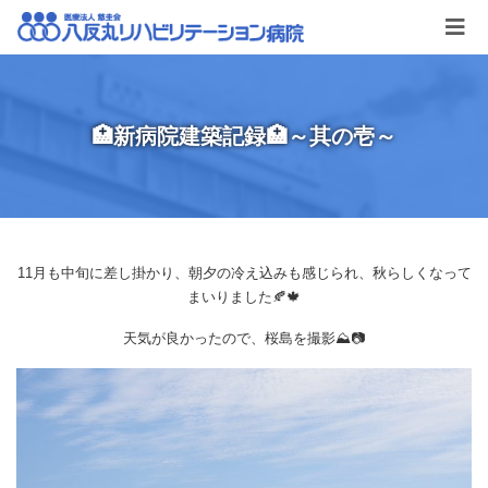
🏥新病院建築記録🏥～其の壱～
11月も中旬に差し掛かり、朝夕の冷え込みも感じられ、秋らしくなって
まいりました🍂🍁
天気が良かったので、桜島を撮影⛰️📷